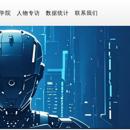
学院
人物专访
数据统计
联系我们