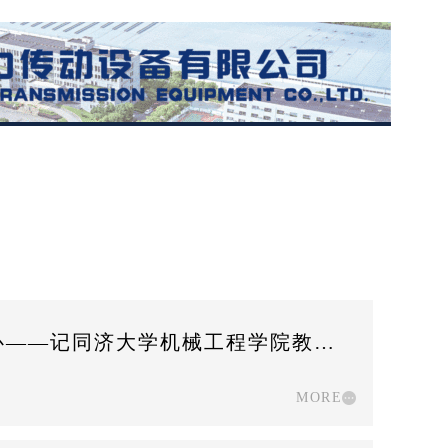
心——记同济大学机械工程学院教
学会原理事长、党委书记石来德
MORE