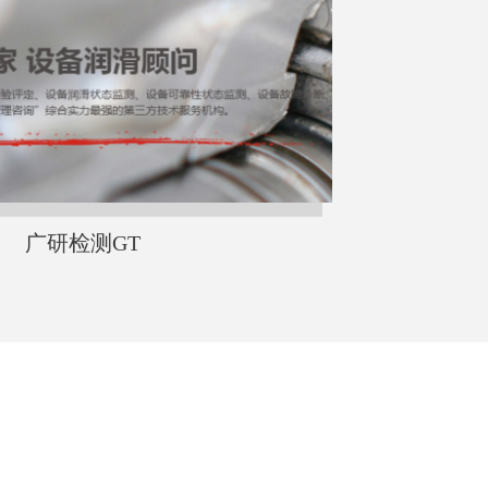
广研检测GT