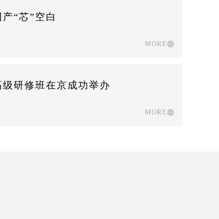
产“芯”空白
MORE
高级研修班在京成功举办
MORE